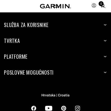
0
Total
items
in
SLUŽBA ZA KORISNIKE
cart:
0
TVRTKA
PLATFORME
POSLOVNE MOGUĆNOSTI
Hrvatska | Croatia