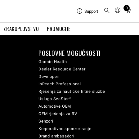
0
Total
Support
items
in
ZRAKOPLOVSTVO
PROMOCIJE
cart:
0
POSLOVNE MOGUĆNOSTI
Garmin Health
Dealer Resource Center
Developeri
inReach Professional
Rješenja za nautičke hitne službe
Usluga SeaStar®
Automotive OEM
OEM rješenja za RV
Senzori
Korporativno sponzoriranje
Brand ambasadori