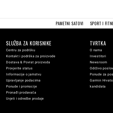
PAMETNI SATOVI
SPORT I FITN
SLUŽBA ZA KORISNIKE
TVRTKA
Centru za podršku
O nama
Kontakt i podrška za proizvode
Investitori
Dostava & Povrat proizvoda
Newsroom
Provjerite status
Održivo poslo
Informacije o jamstvu
Ponude za po
Upravljanje podacima
Garmin Hrvatsk
Ponude i promocije
kandidata
Pronađi prodavača
Uvjeti i odredbe prodaje