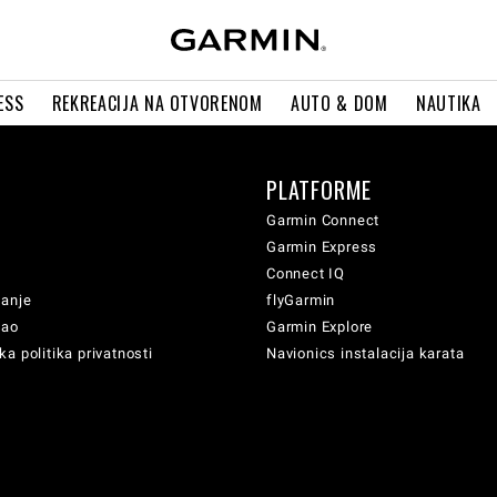
ESS
REKREACIJA NA OTVORENOM
AUTO & DOM
NAUTIKA
PLATFORME
Garmin Connect
Garmin Express
Connect IQ
vanje
flyGarmin
sao
Garmin Explore
a politika privatnosti
Navionics instalacija karata