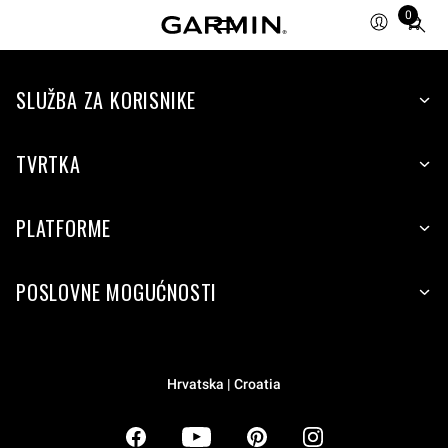
0
Total
items
in
SLUŽBA ZA KORISNIKE
cart:
0
TVRTKA
PLATFORME
POSLOVNE MOGUĆNOSTI
Hrvatska | Croatia