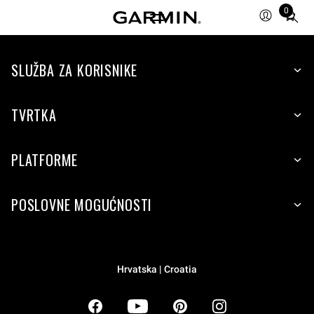
0
Total
items
in
SLUŽBA ZA KORISNIKE
cart:
0
TVRTKA
PLATFORME
POSLOVNE MOGUĆNOSTI
Hrvatska | Croatia