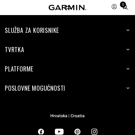
0
Total
items
in
SLUŽBA ZA KORISNIKE
cart:
0
TVRTKA
PLATFORME
POSLOVNE MOGUĆNOSTI
Hrvatska | Croatia