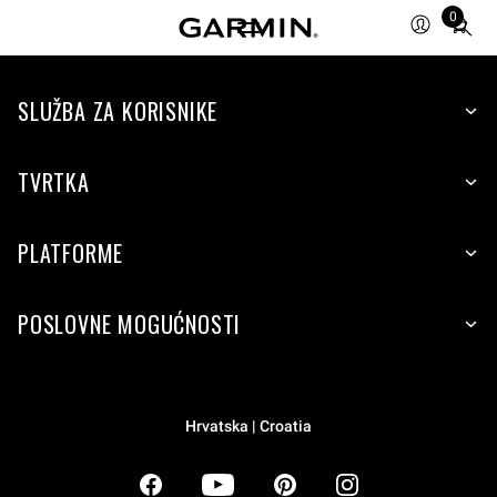
0
Total
items
in
SLUŽBA ZA KORISNIKE
cart:
0
TVRTKA
PLATFORME
POSLOVNE MOGUĆNOSTI
Hrvatska | Croatia