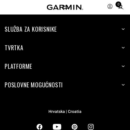
0
Total
items
in
SLUŽBA ZA KORISNIKE
cart:
0
TVRTKA
PLATFORME
POSLOVNE MOGUĆNOSTI
Hrvatska | Croatia