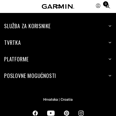
0
Total
items
in
SLUŽBA ZA KORISNIKE
cart:
0
TVRTKA
PLATFORME
POSLOVNE MOGUĆNOSTI
Hrvatska | Croatia