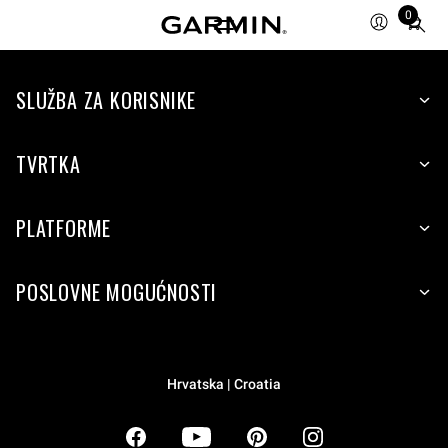
0
Total
items
in
SLUŽBA ZA KORISNIKE
cart:
0
TVRTKA
PLATFORME
POSLOVNE MOGUĆNOSTI
Hrvatska | Croatia