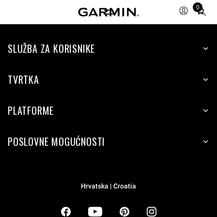
0
Total
items
in
SLUŽBA ZA KORISNIKE
cart:
0
TVRTKA
PLATFORME
POSLOVNE MOGUĆNOSTI
Hrvatska | Croatia