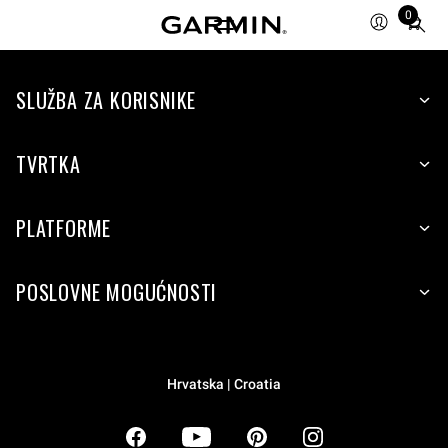
0
Total
items
in
SLUŽBA ZA KORISNIKE
cart:
0
TVRTKA
PLATFORME
POSLOVNE MOGUĆNOSTI
Hrvatska | Croatia