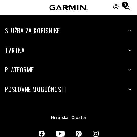
0
Total
items
in
SLUŽBA ZA KORISNIKE
cart:
0
TVRTKA
PLATFORME
POSLOVNE MOGUĆNOSTI
Hrvatska | Croatia