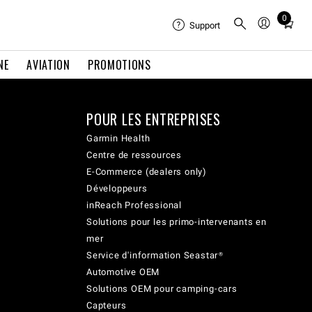
0
Total
Support
items
in
NE
AVIATION
PROMOTIONS
cart:
0
POUR LES ENTREPRISES
Garmin Health
Centre de ressources
E-Commerce (dealers only)
Développeurs
inReach Professional
Solutions pour les primo-intervenants en
mer
Service d'information Seastar®
Automotive OEM
Solutions OEM pour camping-cars
Capteurs