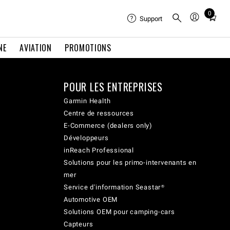
0
Total
Support
items
in
NE
AVIATION
PROMOTIONS
cart:
0
POUR LES ENTREPRISES
Garmin Health
Centre de ressources
E-Commerce (dealers only)
Développeurs
inReach Professional
Solutions pour les primo-intervenants en
mer
Service d'information Seastar®
Automotive OEM
Solutions OEM pour camping-cars
Capteurs