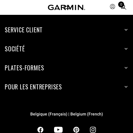
0
Total
items
in
SERVICE CLIENT
cart:
0
SOCIÉTÉ
PLATES-FORMES
POUR LES ENTREPRISES
Belgique (Français) | Belgium (French)