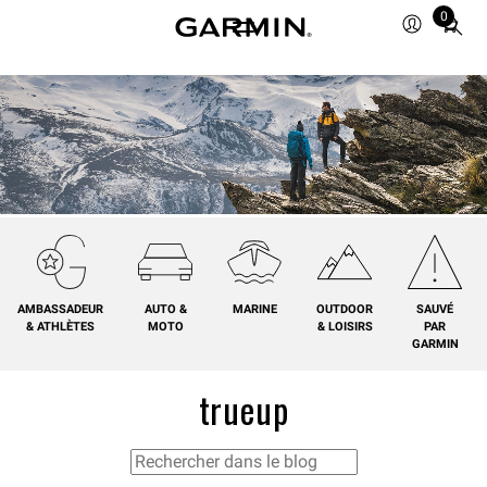
0
Total
items
in
cart:
0
AMBASSADEUR
AUTO &
MARINE
OUTDOOR
SAUVÉ
& ATHLÈTES
MOTO
& LOISIRS
PAR
GARMIN
trueup