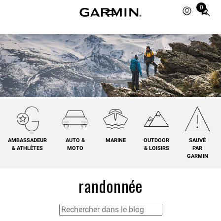
0
Total
items
in
cart:
0
AMBASSADEUR
AUTO &
MARINE
OUTDOOR
SAUVÉ
& ATHLÈTES
MOTO
& LOISIRS
PAR
GARMIN
randonnée