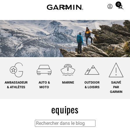
0
Total
items
in
cart:
0
AMBASSADEUR
AUTO &
MARINE
OUTDOOR
SAUVÉ
& ATHLÈTES
MOTO
& LOISIRS
PAR
GARMIN
equipes