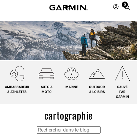
0
Total
items
in
cart:
0
AMBASSADEUR
AUTO &
MARINE
OUTDOOR
SAUVÉ
& ATHLÈTES
MOTO
& LOISIRS
PAR
GARMIN
cartographie