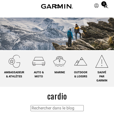
0
Total
items
in
cart:
0
AMBASSADEUR
AUTO &
MARINE
OUTDOOR
SAUVÉ
& ATHLÈTES
MOTO
& LOISIRS
PAR
GARMIN
cardio