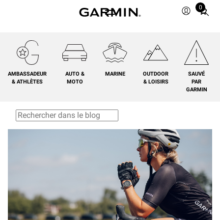
0
Total
items
in
cart:
0
AMBASSADEUR
AUTO &
MARINE
OUTDOOR
SAUVÉ
& ATHLÈTES
MOTO
& LOISIRS
PAR
GARMIN