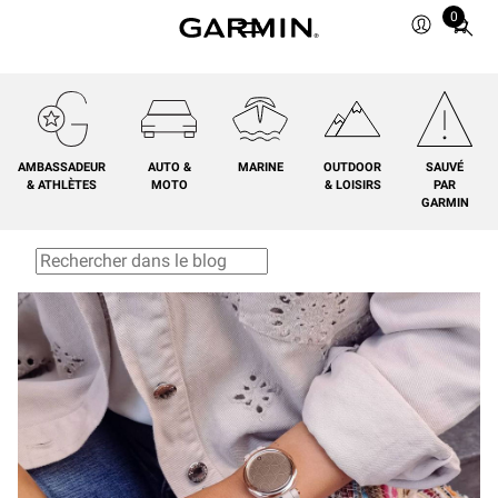
0
Total
items
in
cart:
0
AMBASSADEUR
AUTO &
MARINE
OUTDOOR
SAUVÉ
& ATHLÈTES
MOTO
& LOISIRS
PAR
GARMIN