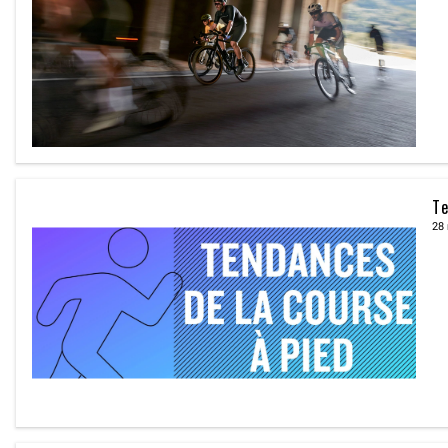
Te
28