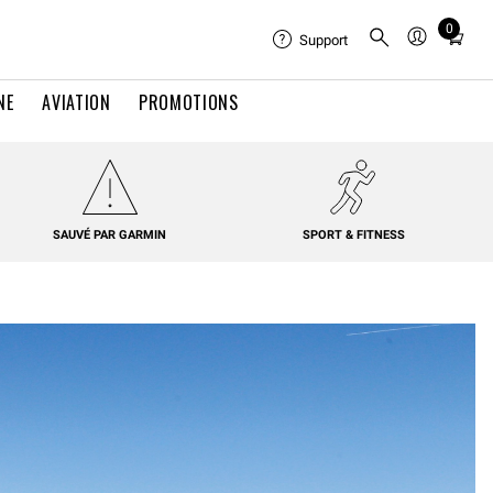
0
Total
Support
items
in
NE
AVIATION
PROMOTIONS
cart:
0
SAUVÉ PAR GARMIN
SPORT & FITNESS