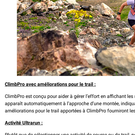
ClimbPro avec améliorations pour le trail :
ClimbPro est conçu pour aider à gérer l’effort en affichant le
apparaît automatiquement à l’approche d’une montée, indiquant
améliorations pour le trail apportées à ClimbPro fourniront le
Activité Ultrarun :
Plutôt que de sélectionner une activité de course ou de trail,