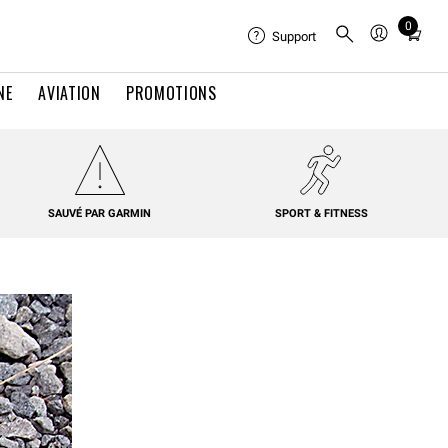
0
Total
Support
items
in
NE
AVIATION
PROMOTIONS
cart:
0
SAUVÉ PAR GARMIN
SPORT & FITNESS