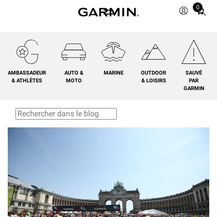
0
Total
items
in
cart:
0
AMBASSADEUR
AUTO &
MARINE
OUTDOOR
SAUVÉ
& ATHLÈTES
MOTO
& LOISIRS
PAR
GARMIN