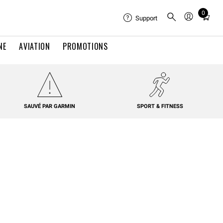
0
Total
Support
items
in
NE
AVIATION
PROMOTIONS
cart:
0
SAUVÉ PAR GARMIN
SPORT & FITNESS