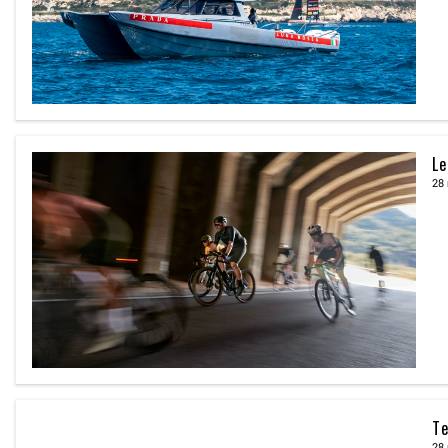
Le
28
Te
28