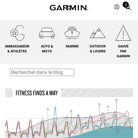
0
Total
items
in
cart:
0
AMBASSADEUR
AUTO &
MARINE
OUTDOOR
SAUVÉ
& ATHLÈTES
MOTO
& LOISIRS
PAR
GARMIN