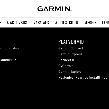
RT JA AKTIIVSUS
VABA AEG
AUTO & KODU
MERELE
LEN
PLATVORMID
in tutvustus
Garmin Connect
Garmin Express
usuutlikkus
Connect IQ
flyGarmin
Garmin Explore
Navionicsi kaartide installimise