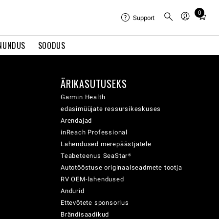
0
Total
Support
items
in
NUNDUS
SOODUS
cart:
0
ÄRIKASUTUSEKS
Garmin Health
edasimüüjate ressursikeskuses
Arendajad
inReach Professional
Lahendused merepäästjatele
Teabeteenus SeaStar®
Autotööstuse originaalseadmete tootja
RV OEM-lahendused
Andurid
Ettevõtete sponsorlus
Brändisaadikud