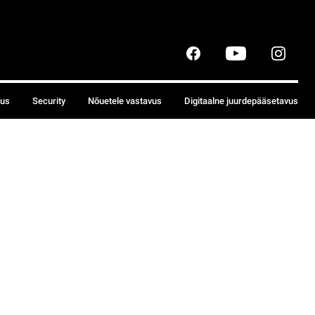
sus
Security
Nõuetele vastavus
Digitaalne juurdepääsetavus