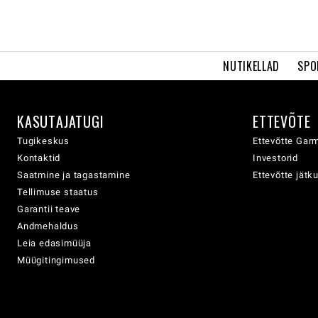
NUTIKELLAD
SPO
KASUTAJATUGI
ETTEVÕTE
Tugikeskus
Ettevõtte Garm
Kontaktid
Investorid
Saatmine ja tagastamine
Ettevõtte jätk
Tellimuse staatus
Garantii teave
Andmehaldus
Leia edasimüüja
Müügitingimused