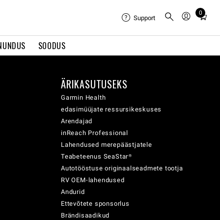
0
Total
Support
items
in
NUNDUS
SOODUS
cart:
0
ÄRIKASUTUSEKS
Garmin Health
edasimüüjate ressursikeskuses
Arendajad
inReach Professional
Lahendused merepäästjatele
Teabeteenus SeaStar®
Autotööstuse originaalseadmete tootja
RV OEM-lahendused
Andurid
Ettevõtete sponsorlus
Brändisaadikud