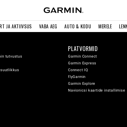
RT JA AKTIIVSUS
VABA AEG
AUTO & KODU
MERELE
LEN
PLATVORMID
in tutvustus
Garmin Connect
Garmin Express
usuutlikkus
Connect IQ
flyGarmin
Garmin Explore
Navionicsi kaartide installimise