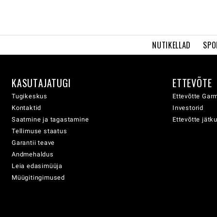
NUTIKELLAD
SPO
KASUTAJATUGI
ETTEVÕTE
Tugikeskus
Ettevõtte Garm
Kontaktid
Investorid
Saatmine ja tagastamine
Ettevõtte jätk
Tellimuse staatus
Garantii teave
Andmehaldus
Leia edasimüüja
Müügitingimused