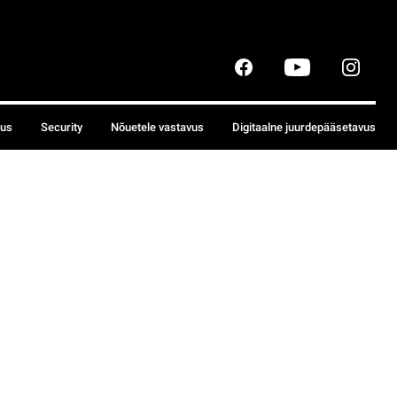
sus
Security
Nõuetele vastavus
Digitaalne juurdepääsetavus