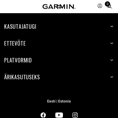
0
Total
items
in
KASUTAJATUGI
cart:
0
ETTEVÕTE
PLATVORMID
ÄRIKASUTUSEKS
Eesti | Estonia