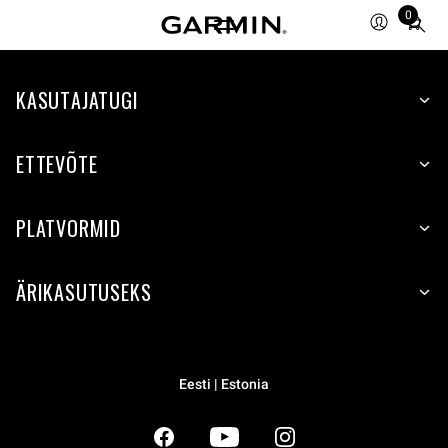
0
Total
items
in
KASUTAJATUGI
cart:
0
ETTEVÕTE
PLATVORMID
ÄRIKASUTUSEKS
Eesti | Estonia