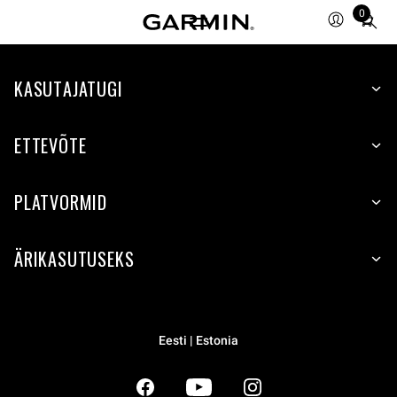
0
Total
items
in
KASUTAJATUGI
cart:
0
ETTEVÕTE
PLATVORMID
ÄRIKASUTUSEKS
Eesti | Estonia