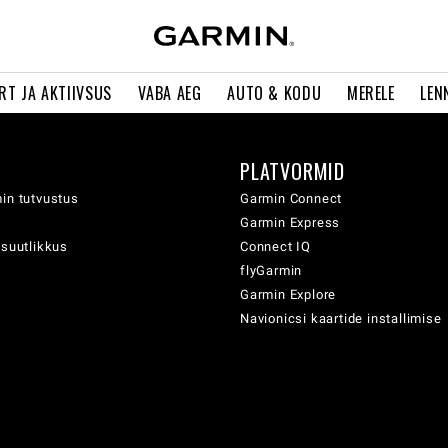
RT JA AKTIIVSUS
VABA AEG
AUTO & KODU
MERELE
LEN
PLATVORMID
in tutvustus
Garmin Connect
Garmin Express
usuutlikkus
Connect IQ
flyGarmin
Garmin Explore
Navionicsi kaartide installimise