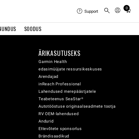
0
Total
Support
items
in
NUNDUS
SOODUS
cart:
0
ÄRIKASUTUSEKS
Garmin Health
edasimüüjate ressursikeskuses
Arendajad
inReach Professional
Lahendused merepäästjatele
Teabeteenus SeaStar®
Autotööstuse originaalseadmete tootja
RV OEM-lahendused
Andurid
Ettevõtete sponsorlus
Brändisaadikud