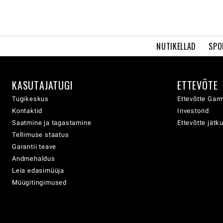
NUTIKELLAD
SPO
KASUTAJATUGI
ETTEVÕTE
Tugikeskus
Ettevõtte Garm
Kontaktid
Investorid
Saatmine ja tagastamine
Ettevõtte jätk
Tellimuse staatus
Garantii teave
Andmehaldus
Leia edasimüüja
Müügitingimused