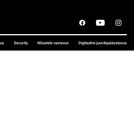
sus
Security
Nõuetele vastavus
Digitaalne juurdepääsetavus