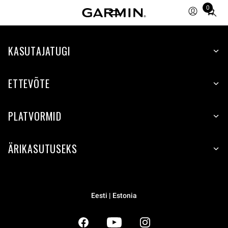
0
Total
items
in
KASUTAJATUGI
cart:
0
ETTEVÕTE
PLATVORMID
ÄRIKASUTUSEKS
Eesti | Estonia