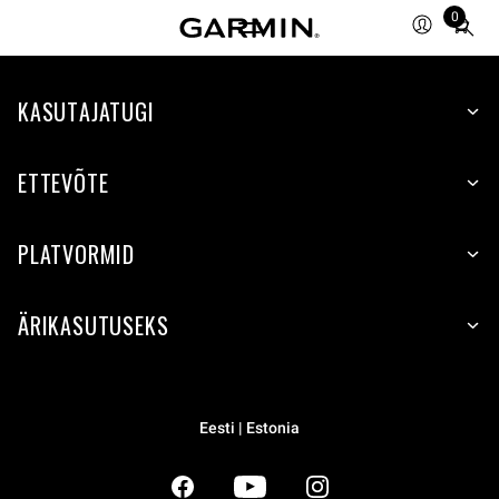
0
Total
items
in
KASUTAJATUGI
cart:
0
ETTEVÕTE
PLATVORMID
ÄRIKASUTUSEKS
Eesti | Estonia