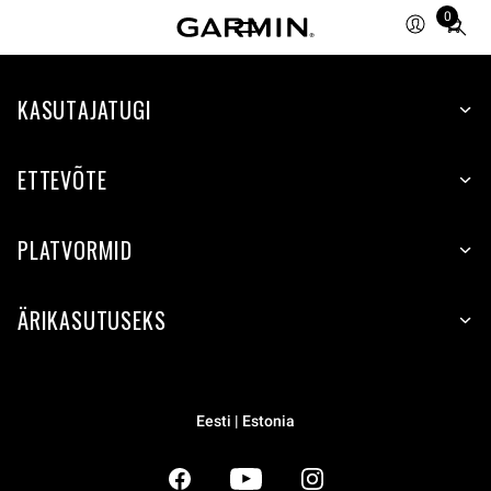
0
Total
items
in
KASUTAJATUGI
cart:
0
ETTEVÕTE
PLATVORMID
ÄRIKASUTUSEKS
Eesti | Estonia