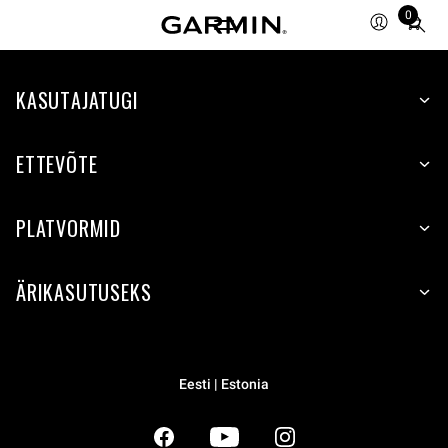
0
Total
items
in
KASUTAJATUGI
cart:
0
ETTEVÕTE
PLATVORMID
ÄRIKASUTUSEKS
Eesti | Estonia