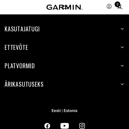
0
Total
items
in
KASUTAJATUGI
cart:
0
ETTEVÕTE
PLATVORMID
ÄRIKASUTUSEKS
Eesti | Estonia