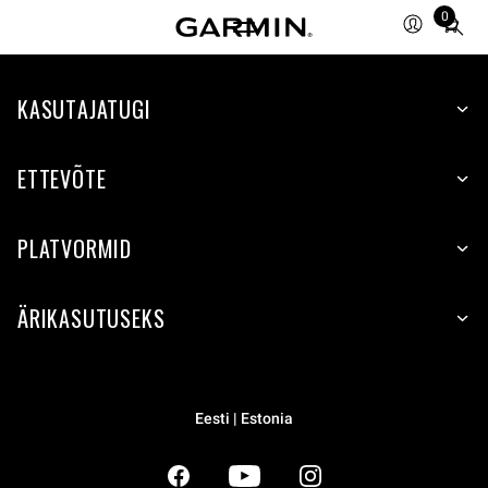
0
Total
items
in
KASUTAJATUGI
cart:
0
ETTEVÕTE
PLATVORMID
ÄRIKASUTUSEKS
Eesti | Estonia