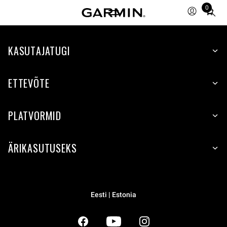
0
Total
items
in
KASUTAJATUGI
cart:
0
ETTEVÕTE
PLATVORMID
ÄRIKASUTUSEKS
Eesti | Estonia