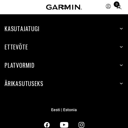
0
Total
items
in
KASUTAJATUGI
cart:
0
ETTEVÕTE
PLATVORMID
ÄRIKASUTUSEKS
Eesti | Estonia