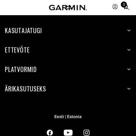
0
Total
items
in
KASUTAJATUGI
cart:
0
ETTEVÕTE
PLATVORMID
ÄRIKASUTUSEKS
Eesti | Estonia