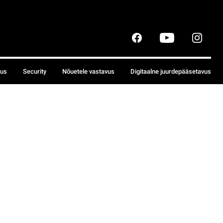
sus
Security
Nõuetele vastavus
Digitaalne juurdepääsetavus