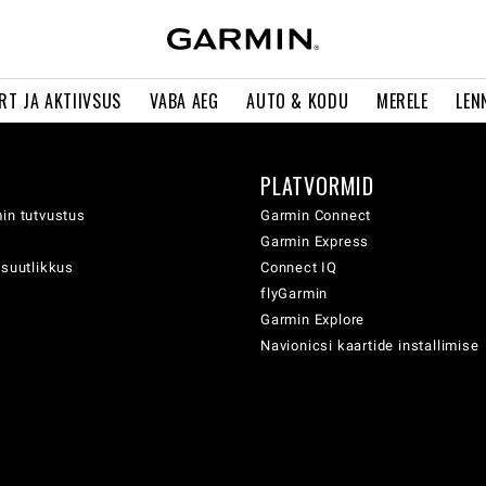
RT JA AKTIIVSUS
VABA AEG
AUTO & KODU
MERELE
LEN
PLATVORMID
in tutvustus
Garmin Connect
Garmin Express
usuutlikkus
Connect IQ
flyGarmin
Garmin Explore
Navionicsi kaartide installimise