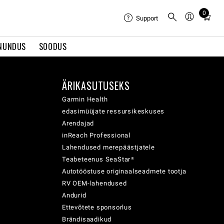
0
Total
Support
items
in
NUNDUS
SOODUS
cart:
0
ÄRIKASUTUSEKS
Garmin Health
edasimüüjate ressursikeskuses
Arendajad
inReach Professional
Lahendused merepäästjatele
Teabeteenus SeaStar®
Autotööstuse originaalseadmete tootja
RV OEM-lahendused
Andurid
Ettevõtete sponsorlus
Brändisaadikud