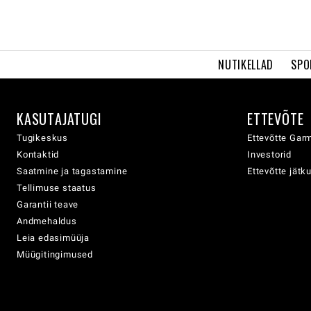
NUTIKELLAD
SPO
KASUTAJATUGI
ETTEVÕTE
Tugikeskus
Ettevõtte Garm
Kontaktid
Investorid
Saatmine ja tagastamine
Ettevõtte jätk
Tellimuse staatus
Garantii teave
Andmehaldus
Leia edasimüüja
Müügitingimused