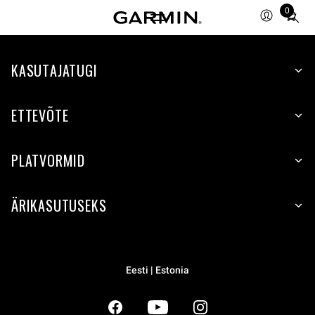
0
Total
items
in
KASUTAJATUGI
cart:
0
ETTEVÕTE
PLATVORMID
ÄRIKASUTUSEKS
Eesti | Estonia