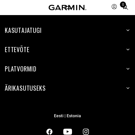
0
Total
items
in
KASUTAJATUGI
cart:
0
ETTEVÕTE
PLATVORMID
ÄRIKASUTUSEKS
Eesti | Estonia