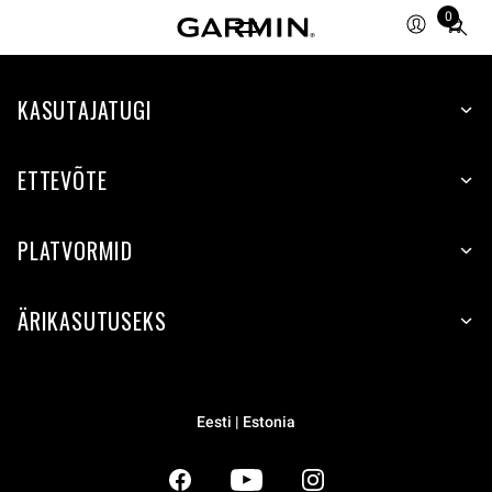
0
Total
items
in
KASUTAJATUGI
cart:
0
ETTEVÕTE
PLATVORMID
ÄRIKASUTUSEKS
Eesti | Estonia