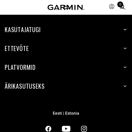
0
Total
items
in
KASUTAJATUGI
cart:
0
ETTEVÕTE
PLATVORMID
ÄRIKASUTUSEKS
Eesti | Estonia