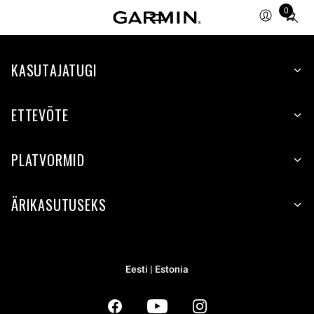
0
Total
items
in
KASUTAJATUGI
cart:
0
ETTEVÕTE
PLATVORMID
ÄRIKASUTUSEKS
Eesti | Estonia