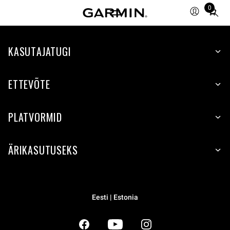
0
Total
items
in
KASUTAJATUGI
cart:
0
ETTEVÕTE
PLATVORMID
ÄRIKASUTUSEKS
Eesti | Estonia