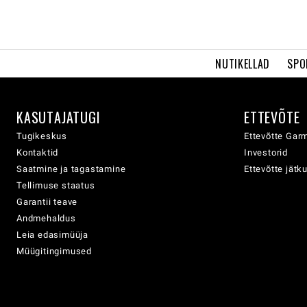
NUTIKELLAD
SPO
KASUTAJATUGI
ETTEVÕTE
Tugikeskus
Ettevõtte Garm
Kontaktid
Investorid
Saatmine ja tagastamine
Ettevõtte jätk
Tellimuse staatus
Garantii teave
Andmehaldus
Leia edasimüüja
Müügitingimused