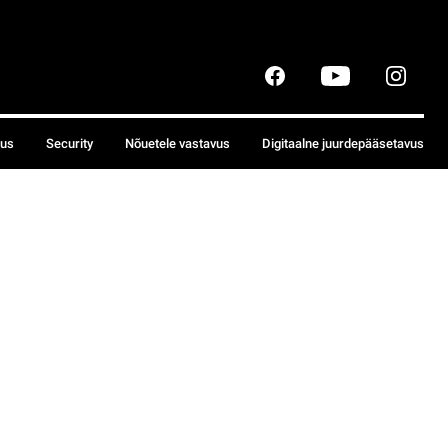
sus
Security
Nõuetele vastavus
Digitaalne juurdepääsetavus