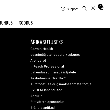
0
Total
Support
items
in
NUNDUS
SOODUS
cart:
0
ÄRIKASUTUSEKS
Garmin Health
edasimüüjate ressursikeskuses
Arendajad
inReach Professional
Lahendused merepäästjatele
Teabeteenus SeaStar®
Autotööstuse originaalseadmete tootja
RV OEM-lahendused
Andurid
Ettevõtete sponsorlus
Brändisaadikud