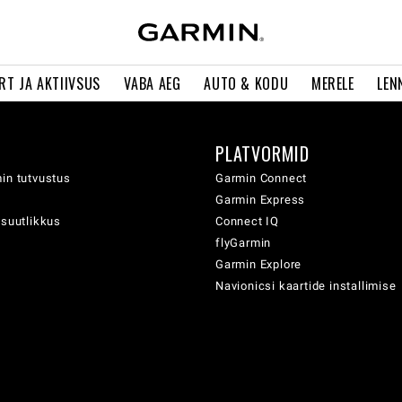
RT JA AKTIIVSUS
VABA AEG
AUTO & KODU
MERELE
LEN
PLATVORMID
in tutvustus
Garmin Connect
Garmin Express
usuutlikkus
Connect IQ
flyGarmin
Garmin Explore
Navionicsi kaartide installimise